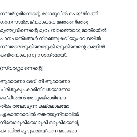
സ്വര്‍ഗ്ഗമിന്നെന്റെ രാഗഭൂവില്‍ പെയ്തിറങ്ങി
ഗാനസാമ്രാജ്യമാകവേ മഞ്ഞണിഞ്ഞു
മുത്തുവീണെന്റെ മുറം നിറഞ്ഞൊരു മാത്രയില്‍
പാനപാത്രങ്ങള്‍ നിറഞ്ഞുകവിയും വേളയില്‍
സ്വരമൊഴുകിയൊഴുകി ഒഴുകിയെന്റെ കരളില്‍
കവിതയാകുന്നു സാന്ദ്രമായ്...
(സ്വര്‍ഗ്ഗമിന്നെന്റെ)
ആരാണോ ദേവി നീ ആരാണോ
ചിരിതൂകും കാമിനീലതയാണോ
മല്ലീശരന്‍ തേടുമഭിരാമിയോ
തീരം തലോടുന്ന കല്ലോലമോ
ഏകാന്തരാവില്‍ തങ്കത്തൂനിലാവില്‍
നീയൊഴുകിയൊഴുകി ഒഴുകിയെന്റെ
കനവില്‍ മൃദുലമായ് വന്ന ഭാവമോ