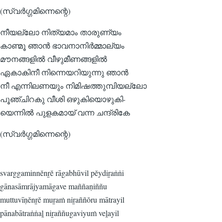
(സ്വര്‍ഗ്ഗമിന്നെന്റെ)
നീയല്ലോ നിത്യമാം താരുണ്യം
കാണ്മൂ ഞാന്‍ ഭാവനാനിര്‍മ്മാല്യം
മൗനങ്ങളില്‍ വീഴുമീണങ്ങളില്‍
ഏകാകിനീ നിന്നെയറിയുന്നു ഞാന്‍
നീ എന്നിലണയും നിമിഷത്തുമ്പിയല്ലോ
പൂഞ്ചിറകു വീശി ഒഴുകിയൊഴുകി-
യെന്നില്‍ പുളകമായ് വന്ന ചന്ദ്രികേ
(സ്വര്‍ഗ്ഗമിന്നെന്റെ)
svarggaminnĕnṟĕ rāgabhūvil pĕydiṟaṅṅi
gānasāmrājyamāgave maññaṇiññu
muttuvīṇĕnṟĕ muṟaṁ niṟaññŏru mātrayil
pānabātraṅṅaḽ niṟaññugaviyuṁ veḽayil