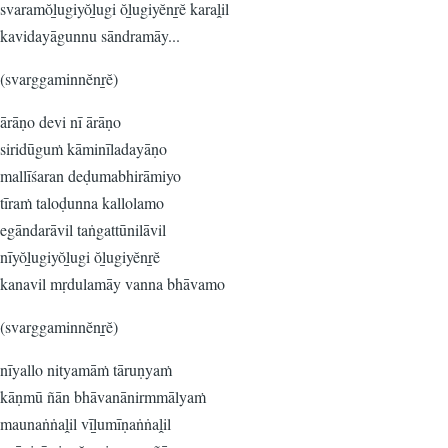
svaramŏḻugiyŏḻugi ŏḻugiyĕnṟĕ karaḽil
kavidayāgunnu sāndramāy...
(svarggaminnĕnṟĕ)
ārāṇo devi nī ārāṇo
siridūguṁ kāminīladayāṇo
mallīśaran deḍumabhirāmiyo
tīraṁ taloḍunna kallolamo
egāndarāvil taṅgattūnilāvil
nīyŏḻugiyŏḻugi ŏḻugiyĕnṟĕ
kanavil mṛdulamāy vanna bhāvamo
(svarggaminnĕnṟĕ)
nīyallo nityamāṁ tāruṇyaṁ
kāṇmū ñān bhāvanānirmmālyaṁ
maunaṅṅaḽil vīḻumīṇaṅṅaḽil