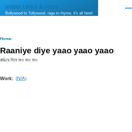
Skip to main content
Indian Lyrics & Verse
Men
Bollywood to Tollywood, raga to rhyme, it's all here!
Breadcrumb
Home
Raaniye diye yaao yaao yaao
রাঙিয়ে দিয়ে যাও যাও যাও
Work
(N/A)