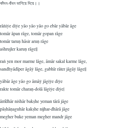
কাঁদন-বাঁধন ভাগিয়ে দিয়ে।।
rāṅiẏe diẏe yāo yāo yāo go ebār yābār āge
tomār āpan rāge, tomār gopan rāge
tomār taruṇ hāsir aruṇ rāge
aśhrujler karuṇ rāge||
raṅ yen mor marme lāge, āmār sakal karme lāge,
sandhyādīper āgāẏ lāge, gabhīr rāter jāgāẏ lāge||
yābār āge yāo go āmāẏ jāgiẏe diẏe
rakte tomār charaṇ-dolā lāgiẏe diẏe|
ām̐dhār niśhār bakṣhe yeman tārā jāge
pāṣhāṇaguhār kakṣhe nijhar-dhārā jāge
megher buke yeman megher mandr jāge