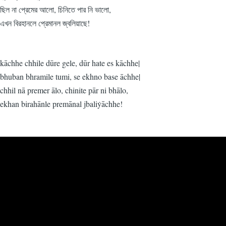
ছিল না প্রেমের আলো, চিনিতে পার নি ভালো,
এখন বিরহানলে প্রেমানল জ্বলিয়াছে!
kāchhe chhile dūre gele, dūr hate es kāchhe|
bhuban bhramile tumi, se ekhno base āchhe|
chhil nā premer ālo, chinite pār ni bhālo,
ekhan birahānle premānal jbaliẏāchhe!