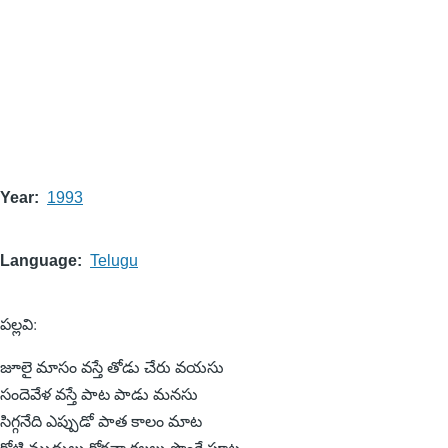
Year
1993
Language
Telugu
పల్లవి:
జూలై మాసం వస్తే తోడు చేరు వయసు
సందెవేళ వస్తే పాట పాడు మనసు
సిగ్గనేది ఎప్పుడో పాత కాలం మాట
కోటి ముద్దులు కోరవా కలలు పొంగే పూట