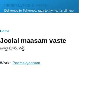
Skip to main content
Indian Lyrics & Verse
Bollywood to Tollywood, raga to rhyme, it's all here!
Breadcrumb
Home
Joolai maasam vaste
జూలై మాసం వస్తే
Work
Padmavyooham