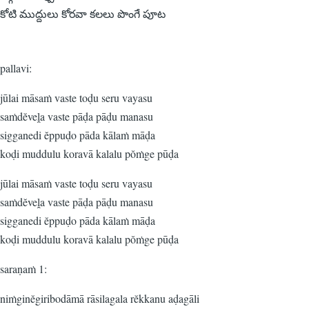
కోటి ముద్దులు కోరవా కలలు పొంగే పూట
pallavi:
jūlai māsaṁ vaste toḍu seru vayasu
saṁdĕveḽa vaste pāḍa pāḍu manasu
sigganedi ĕppuḍo pāda kālaṁ māḍa
koḍi muddulu koravā kalalu pŏṁge pūḍa
jūlai māsaṁ vaste toḍu seru vayasu
saṁdĕveḽa vaste pāḍa pāḍu manasu
sigganedi ĕppuḍo pāda kālaṁ māḍa
koḍi muddulu koravā kalalu pŏṁge pūḍa
saraṇaṁ 1:
niṁginĕgiribodāmā rāsilagala rĕkkanu aḍagāli