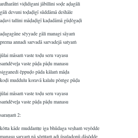
ardharātri viḍidigani jābillini soḍe aḍagāli
gāli devuni toḍaḍigī sūddāmā deśhāle
aḍavi tallini māḍaḍigī kaḍadāmā gūḍŏgaḍi
aḍagagāne sĕyyade gāli managi sāyaṁ
prema annadi sarvadā sarvadejā satyaṁ
jūlai māsaṁ vaste toḍu seru vayasu
saṁdĕveḽa vaste pāḍa pāḍu manasu
sigganedi ĕppuḍo pāda kālaṁ māḍa
koḍi muddulu koravā kalalu pŏṁge pūḍa
jūlai māsaṁ vaste toḍu seru vayasu
saṁdĕveḽa vaste pāḍa pāḍu manasu
saraṇaṁ 2:
kŏtta kāde muddaṁṭe iga bhūdaga veṣhaṁ veyŏdde
manasu sarvaṁ nā sŏṁtaṁ adi ūsuladonū dāsŏdde