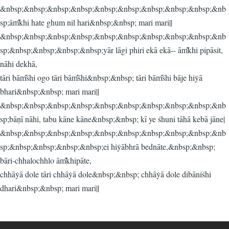
&nbsp;&nbsp;&nbsp;&nbsp;&nbsp;&nbsp;&nbsp;&nbsp;&nbsp;&nb
sp;ām̐khi hate ghum nil hari&nbsp;&nbsp; mari mari||
&nbsp;&nbsp;&nbsp;&nbsp;&nbsp;&nbsp;&nbsp;&nbsp;&nbsp;&nb
sp;&nbsp;&nbsp;&nbsp;&nbsp;yār lāgi phiri ekā ekā-- ām̐khi pipāsit,
nāhi dekhā,
tāri bām̐śhi ogo tāri bām̐śhi&nbsp;&nbsp; tāri bām̐śhi bāje hiẏā
bhari&nbsp;&nbsp; mari mari||
&nbsp;&nbsp;&nbsp;&nbsp;&nbsp;&nbsp;&nbsp;&nbsp;&nbsp;&nb
sp;bāṇī nāhi, tabu kāne kāne&nbsp;&nbsp; kī ye śhuni tāhā kebā jāne|
&nbsp;&nbsp;&nbsp;&nbsp;&nbsp;&nbsp;&nbsp;&nbsp;&nbsp;&nb
sp;&nbsp;&nbsp;&nbsp;&nbsp;ei hiẏābhrā bednāte,&nbsp;&nbsp;
bāri-chhalochhlo ām̐khipāte,
chhāẏā dole tāri chhāẏā dole&nbsp;&nbsp; chhāẏā dole dibāniśhi
dhari&nbsp;&nbsp; mari mari||