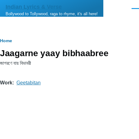
Skip to main content
Indian Lyrics & Verse
Men
Bollywood to Tollywood, raga to rhyme, it's all here!
Breadcrumb
Home
Jaagarne yaay bibhaabree
জাগরণে যায় বিভাবরী
Work
Geetabitan