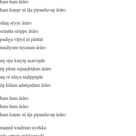
ham ham ārāro
ham kaṇṇe nī āḽa piṟandavaṉ ārāro
sīlaṉ sĕyye ārāro
semitta sirippe ārāro
padiga viḻiyil nī pārttal
muḍiyum tuyaram ārāro
uṉ siṟu kaiyiṉ asaiviṉile
ĕṉ pūmi suḻaṇḍriḍum ārāro
uṉ or idaya tuḍippiṉile
ĕṉ kālam aḍaṅgiḍum ārāro
ham ham ārāro
ham ham ārāro
ham kaṇṇe nī āḽa piṟandavaṉ ārāro
maṇṇil toṇḍrum uyirkku
edo arttam irukkumaḍā