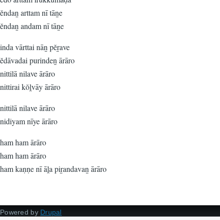
ĕndaṉ arttam nī tāṉe
ĕndaṉ andam nī tāṉe
inda vārttai nāṉ pĕṟave
ĕdāvadai purindeṉ ārāro
nittilā nilave ārāro
nittirai kŏḽvāy ārāro
nittilā nilave ārāro
nidiyam nīye ārāro
ham ham ārāro
ham ham ārāro
ham kaṇṇe nī āḽa piṟandavaṉ ārāro
Powered by
Drupal