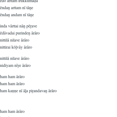
edo arttam irukkumaḍā
ĕndaṉ arttam nī tāṉe
ĕndaṉ andam nī tāṉe
inda vārttai nāṉ pĕṟave
ĕdāvadai purindeṉ ārāro
nittilā nilave ārāro
nittirai kŏḽvāy ārāro
nittilā nilave ārāro
nidiyam nīye ārāro
ham ham ārāro
ham ham ārāro
ham kaṇṇe nī āḽa piṟandavaṉ ārāro
ham ham ārāro