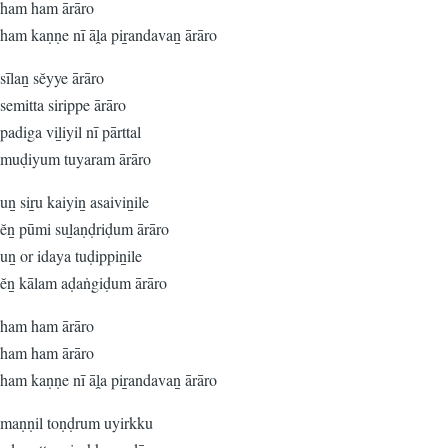
ham ham ārāro
ham kaṇṇe nī āḽa piṟandavaṉ ārāro
sīlaṉ sĕyye ārāro
semitta sirippe ārāro
padiga viḻiyil nī pārttal
muḍiyum tuyaram ārāro
uṉ siṟu kaiyiṉ asaiviṉile
ĕṉ pūmi suḻaṇḍriḍum ārāro
uṉ or idaya tuḍippiṉile
ĕṉ kālam aḍaṅgiḍum ārāro
ham ham ārāro
ham ham ārāro
ham kaṇṇe nī āḽa piṟandavaṉ ārāro
maṇṇil toṇḍrum uyirkku